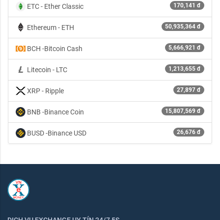
170,141 đ
ETC - Ether Classic
50,935,364 đ
Ethereum - ETH
5,666,921 đ
BCH -Bitcoin Cash
1,213,655 đ
Litecoin - LTC
27,897 đ
XRP - Ripple
15,807,569 đ
BNB -Binance Coin
26,676 đ
BUSD -Binance USD