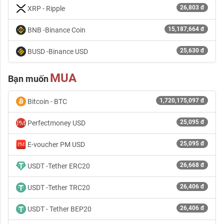
26,803 đ
XRP - Ripple
15,187,664 đ
BNB -Binance Coin
25,630 đ
BUSD -Binance USD
MUA
Bạn muốn
1,720,175,097 đ
Bitcoin - BTC
25,095 đ
Perfectmoney USD
25,095 đ
E-voucher PM USD
26,668 đ
USDT -Tether ERC20
26,406 đ
USDT -Tether TRC20
26,406 đ
USDT - Tether BEP20