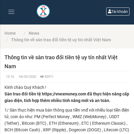
Tài khoản
Home
News
Thông tin về sàn trao đổi tiền tệ uy tín nhất Việt Nam
Thông tin về sàn trao đổi tiền tệ uy tín nhất Việt
Nam
13:16
04/05/2020
83971
Kính chào Quý Khách !
Sàn trao đổi tiền tệ https://vnexmoney.com đã thực hiện nâng cấp
giao diện, tích hợp thêm nhiều tính năng mới và an toàn.
1/ Sàn thực hiện mua bán thông qua tiền vnđ với nhiều loại tiền điện
tử, coin ảo như: PM (Perfect Money , WMZ (WebMoney) , USDT
(Tether) , Bitcoin (BTC) , ETH (Ethereum) , ETC ( Ethereum Classic) ,
BCH (Bitcoin Cash) , XRP (Ripple) , Dogecoin (DOGE) , Litecoin (LTC)