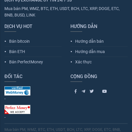
DỊCH VỤ EXCHANGE UY TÍN 24/7 5S
Mua bán PM, WMZ, BTC, ETH, USDT, BCH, LTC, XRP, DOGE, ETC,
BNB, BUSD, LINK
DỊCH VỤ HOT
HƯỚNG DẪN
Bán bitcoin
Hướng dẫn bán
fiber_manual_record
fiber_manual_record
Bán ETH
Hướng dẫn mua
fiber_manual_record
fiber_manual_record
Bán PerfectMoney
Xác thực
fiber_manual_record
fiber_manual_record
ĐỐI TÁC
CỘNG ĐỒNG
-
-
Mua bán PM, WMZ, BTC, ETH, USDT, BCH, LTC, XRP, DOGE, ETC, BNB,