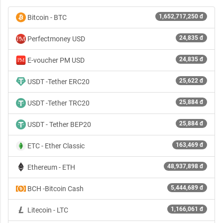
1,652,717,250 đ
Bitcoin - BTC
24,835 đ
Perfectmoney USD
24,835 đ
E-voucher PM USD
25,622 đ
USDT -Tether ERC20
25,884 đ
USDT -Tether TRC20
25,884 đ
USDT - Tether BEP20
163,469 đ
ETC - Ether Classic
48,937,898 đ
Ethereum - ETH
5,444,689 đ
BCH -Bitcoin Cash
1,166,061 đ
Litecoin - LTC