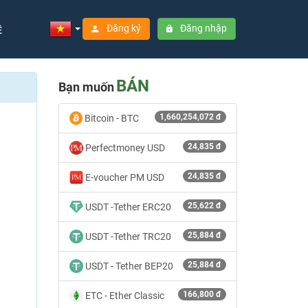
Đăng ký
Đăng nhập
Ệ
BÁN
Bạn muốn
1,660,254,072 đ
Bitcoin - BTC
24,835 đ
Perfectmoney USD
24,835 đ
E-voucher PM USD
25,622 đ
USDT -Tether ERC20
25,884 đ
USDT -Tether TRC20
25,884 đ
USDT - Tether BEP20
166,800 đ
ETC - Ether Classic