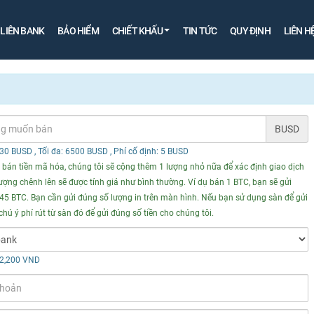
& LIÊN BANK
BẢO HIỂM
CHIẾT KHẤU
TIN TỨC
QUY ĐỊNH
LIÊN H
BUSD
: 30 BUSD
, Tối đa: 6500 BUSD
, Phí cố định: 5 BUSD
i bán tiền mã hóa, chúng tôi sẽ cộng thêm 1 lượng nhỏ nữa để xác định giao dịch
lượng chênh lên sẽ được tính giá như bình thường. Ví dụ bán 1 BTC, bạn sẽ gửi
5 BTC. Bạn cần gửi đúng số lượng in trên màn hình. Nếu bạn sử dụng sàn để gửi
chú ý phí rút từ sàn đó để gửi đúng số tiền cho chúng tôi.
 2,200 VND