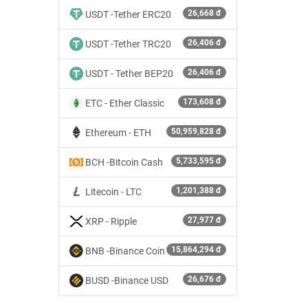
26,668 đ
USDT -Tether ERC20
26,406 đ
USDT -Tether TRC20
26,406 đ
USDT - Tether BEP20
173,608 đ
ETC - Ether Classic
50,959,828 đ
Ethereum - ETH
5,733,595 đ
BCH -Bitcoin Cash
1,201,388 đ
Litecoin - LTC
27,977 đ
XRP - Ripple
15,864,294 đ
BNB -Binance Coin
26,676 đ
BUSD -Binance USD