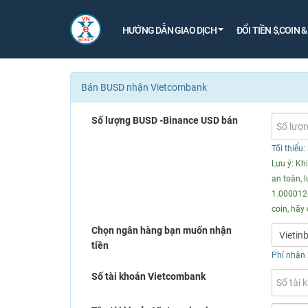
HƯỚNG DẪN GIAO DỊCH
ĐỔI TIỀN $,COIN 
Bán BUSD nhận Vietcombank
Số lượng BUSD -Binance USD bán
Tối thiểu
Lưu ý: Kh
an toàn, 
1.0000124
coin, hãy 
Chọn ngân hàng bạn muốn nhận
tiền
Phí nhận
Số tài khoản Vietcombank