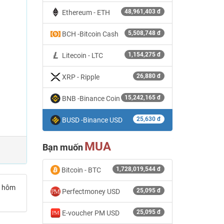
48,961,403 đ
Ethereum - ETH
5,508,748 đ
BCH -Bitcoin Cash
1,154,275 đ
Litecoin - LTC
26,880 đ
XRP - Ripple
15,242,165 đ
BNB -Binance Coin
25,630 đ
BUSD -Binance USD
MUA
Bạn muốn
1,728,019,544 đ
Bitcoin - BTC
) hôm
25,095 đ
Perfectmoney USD
25,095 đ
E-voucher PM USD