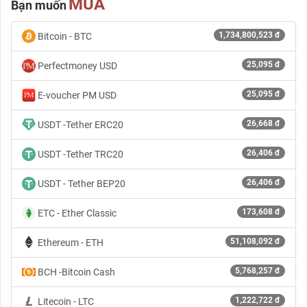
MUA
Bạn muốn
1,734,800,523 đ
Bitcoin - BTC
25,095 đ
Perfectmoney USD
25,095 đ
E-voucher PM USD
26,668 đ
USDT -Tether ERC20
26,406 đ
USDT -Tether TRC20
26,406 đ
USDT - Tether BEP20
173,608 đ
ETC - Ether Classic
51,108,092 đ
Ethereum - ETH
5,768,257 đ
BCH -Bitcoin Cash
1,222,722 đ
Litecoin - LTC