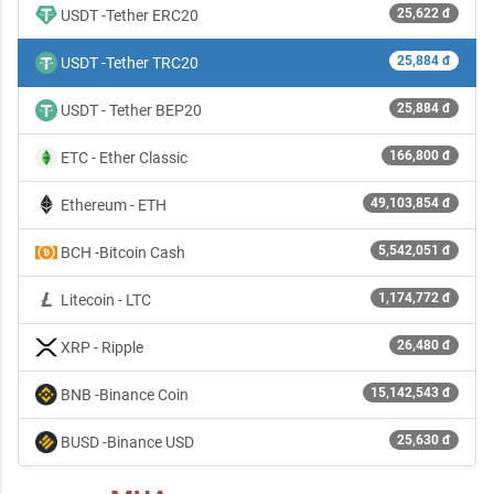
25,622 đ
USDT -Tether ERC20
25,884 đ
USDT -Tether TRC20
25,884 đ
USDT - Tether BEP20
166,800 đ
ETC - Ether Classic
49,103,854 đ
Ethereum - ETH
5,542,051 đ
BCH -Bitcoin Cash
1,174,772 đ
Litecoin - LTC
26,480 đ
XRP - Ripple
15,142,543 đ
BNB -Binance Coin
25,630 đ
BUSD -Binance USD