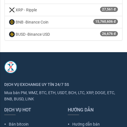
27,561 đ
XRP - Ripple
15,760,606 đ
BNB -Binance Coin
26,676 đ
BUSD -Binance USD
DỊCH VỤ EXCHANGE UY TÍN 24/7 5S
Mua bán PM, WMZ, BTC, ETH, USDT, BCH, LTC, XRP, DOGE, ETC,
BNB, BUSD, LINK
DỊCH VỤ HOT
HƯỚNG DẪN
Bán bitcoin
Hướng dẫn bán
fiber_manual_record
fiber_manual_record