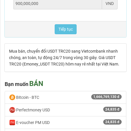
VND
Tiếp tục
Mua bán, chuyển đổi USDT TRC20 sang Vietcombank nhanh
chóng, an toàn, tự động 24/7 trong vòng 30 giây. Giá USDT
TRC20 (Emoney_USDT TRC20) hôm nay rẻ nhất tại Việt Nam.
BÁN
Bạn muốn
1,666,769,130 đ
Bitcoin - BTC
24,835 đ
Perfectmoney USD
24,835 đ
E-voucher PM USD