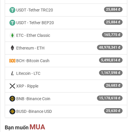
25,884 đ
USDT -Tether TRC20
25,884 đ
USDT - Tether BEP20
165,775 đ
ETC - Ether Classic
48,978,341 đ
Ethereum - ETH
5,490,814 đ
BCH -Bitcoin Cash
1,167,598 đ
Litecoin - LTC
26,683 đ
XRP - Ripple
15,178,618 đ
BNB -Binance Coin
25,630 đ
BUSD -Binance USD
MUA
Bạn muốn