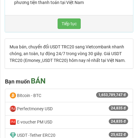
phương tiện thanh toán tại Việt Nam
Tiếp tục
Mua bán, chuyển đổi USDT TRC20 sang Vietcombank nhanh
chóng, an toàn, tự động 24/7 trong vòng 30 giây. Giá USDT
TRC20 (Emoney_USDT TRC20) hôm nay rẻ nhất tại Việt Nam.
BÁN
Bạn muốn
1,653,789,747 đ
Bitcoin - BTC
24,835 đ
Perfectmoney USD
24,835 đ
E-voucher PM USD
25,622 đ
USDT -Tether ERC20