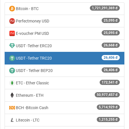
1,721,291,369 đ
Bitcoin - BTC
25,095 đ
Perfectmoney USD
25,095 đ
E-voucher PM USD
26,668 đ
USDT -Tether ERC20
26,406 đ
USDT -Tether TRC20
26,406 đ
USDT - Tether BEP20
172,541 đ
ETC - Ether Classic
50,977,457 đ
Ethereum - ETH
5,714,929 đ
BCH -Bitcoin Cash
1,215,255 đ
Litecoin - LTC