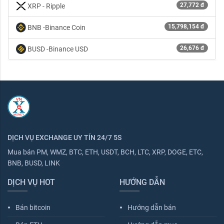
27,772 đ
XRP - Ripple
15,798,154 đ
BNB -Binance Coin
26,676 đ
BUSD -Binance USD
DỊCH VỤ EXCHANGE UY TÍN 24/7 5S
Mua bán PM, WMZ, BTC, ETH, USDT, BCH, LTC, XRP, DOGE, ETC,
BNB, BUSD, LINK
DỊCH VỤ HOT
HƯỚNG DẪN
Bán bitcoin
Hướng dẫn bán
fiber_manual_record
fiber_manual_record