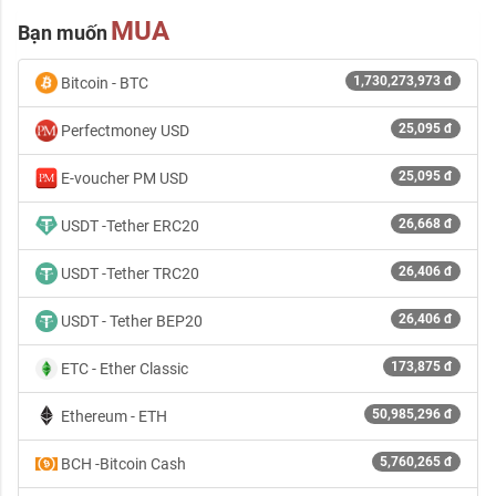
MUA
Bạn muốn
1,730,273,973 đ
Bitcoin - BTC
25,095 đ
Perfectmoney USD
25,095 đ
E-voucher PM USD
26,668 đ
USDT -Tether ERC20
26,406 đ
USDT -Tether TRC20
26,406 đ
USDT - Tether BEP20
173,875 đ
ETC - Ether Classic
50,985,296 đ
Ethereum - ETH
5,760,265 đ
BCH -Bitcoin Cash