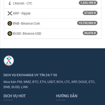
1,222,189 đ
Litecoin - LTC
27,623 đ
XRP - Ripple
15,732,562 đ
BNB -Binance Coin
26,676 đ
BUSD -Binance USD
DỊCH VỤ EXCHANGE UY TÍN 24/7 5S
Mua bán PM, WMZ, BTC, ETH, USDT, BCH, LTC, XRP, DOGE, ETC,
BNB, BUSD, LINK
DỊCH VỤ HOT
HƯỚNG DẪN