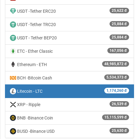
25,622 đ
USDT -Tether ERC20
25,884 đ
USDT -Tether TRC20
25,884 đ
USDT - Tether BEP20
167,056 đ
ETC - Ether Classic
48,985,872 đ
Ethereum - ETH
5,534,373 đ
BCH -Bitcoin Cash
1,174,260 đ
Litecoin - LTC
26,539 đ
XRP - Ripple
15,115,599 đ
BNB -Binance Coin
25,630 đ
BUSD -Binance USD