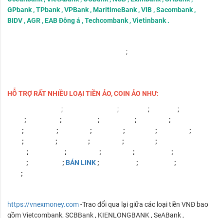
GPbank , TPbank , VPBank , MaritimeBank , VIB , Sacombank ,
BIDV , AGR , EAB Đông á , Techcombank , Vietinbank .
ĐỔI TIỀN LIÊN NGÂN HÀNG VIỆT NAM
;
ĐỔI TIÊN USD, EUR, COIN
ẢO
HỖ TRỢ RẤT NHIỀU LOẠI TIỀN ẢO, COIN ẢO NHƯ:
MUA Bitcoin BTC
;
BÁN Bitcoin BTC
;
MUA PM
;
BÁN PM
;
MUA
WMZ
;
BÁN WMZ
;
MUA USDT
;
BÁN USDT
;
MUA ETH
;
BÁN
ETH
;
MUA BCH
;
BÁN BCH
;
MUA LTC
;
BÁN LTC
;
MUA XRP
;
BÁN
XRP
;
MUA ETC
;
BÁN ETC
;
MUA ADA
;
BÁN ADA
;
MUA
DOGE
;
BÁN DOGE
;
MUA BNB
;
BÁN BNB
;
MUA BUSD
;
BÁN
BUSD
;
MUA LINK
;
BÁN LINK
;
MUA DASH
;
BÁN DASH
;
MUA
ZEC
;
BÁN ZEC
https://vnexmoney.com
-Trao đổi qua lại giữa các loại tiền VNĐ bao
gồm Vietcombank, SCBBank , KIENLONGBANK , SeABank ,