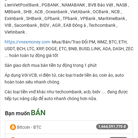
LienVietPostBank , PGBANK , NAMABANK , BVB Bảo Việt , NASB ,
MBbank , SHB , ACB , Oceanbank , VietAbank , OCBank , NCB ,
Eximbank , SHBank , GPbank , TPbank , VPBank , MaritimeBank ,
VIB , Sacombank , BIDV , AGR , EAB Đông á , Techcombank ,
Vietinbank .
https://vnexmoney.com
-Mua/Bán/Trao Đổi PM, WMZ, BTC, ETH,
USDT, BCH, LTC, XRP, DOGE, ETC, BNB, BUSD, LINK, ADA, DASH, ZEC
... hoàn toàn tự động giá tốt
Sàn giao dịch mua bán tiền tự động trong 1 phút
Áp dụng Với VCB, ví điện tử, các loại trade tiền ảo, coin ảo, auto
hoàn toàn siêu nhanh chóng.
Các loại tiền vnđ khác như techcombank, acb, bidv .... đang được
tiếp tục nâng cấp để auto nhanh chóng hơn nữa.
BÁN
Bạn muốn
1,664,591,770 đ
Bitcoin - BTC