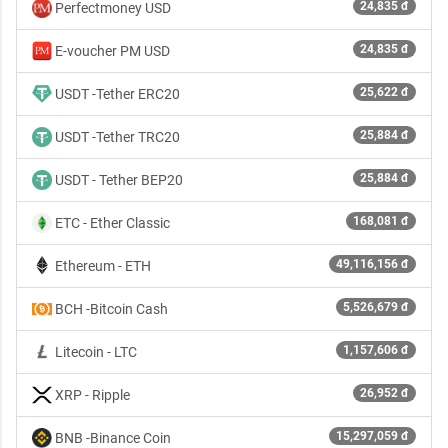
24,835 đ
Perfectmoney USD
24,835 đ
E-voucher PM USD
25,622 đ
USDT -Tether ERC20
25,884 đ
USDT -Tether TRC20
25,884 đ
USDT - Tether BEP20
168,081 đ
ETC - Ether Classic
49,116,156 đ
Ethereum - ETH
5,526,679 đ
BCH -Bitcoin Cash
1,157,606 đ
Litecoin - LTC
26,952 đ
XRP - Ripple
15,297,059 đ
BNB -Binance Coin