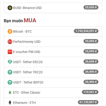
25,630 đ
BUSD -Binance USD
MUA
Bạn muốn
1,732,534,291 đ
Bitcoin - BTC
25,095 đ
Perfectmoney USD
25,095 đ
E-voucher PM USD
26,668 đ
USDT -Tether ERC20
26,406 đ
USDT -Tether TRC20
26,406 đ
USDT - Tether BEP20
174,941 đ
ETC - Ether Classic
51,120,897 đ
Ethereum - ETH