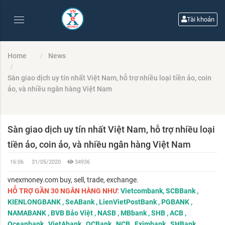
Tài khoản
Home
News
Sàn giao dịch uy tín nhất Việt Nam, hỗ trợ nhiều loại tiền ảo, coin
ảo, và nhiều ngân hàng Việt Nam
Sàn giao dịch uy tín nhất Việt Nam, hỗ trợ nhiều loại
tiền ảo, coin ảo, và nhiều ngân hàng Việt Nam
16:06
31/05/2020
34936
vnexmoney.com buy, sell, trade, exchange.
HỖ TRỢ GẦN 30 NGÂN HÀNG NHƯ
:
Vietcombank, SCBBank ,
KIENLONGBANK , SeABank , LienVietPostBank , PGBANK ,
NAMABANK , BVB Bảo Việt , NASB , MBbank , SHB , ACB ,
Oceanbank , VietAbank , OCBank , NCB , Eximbank , SHBank ,